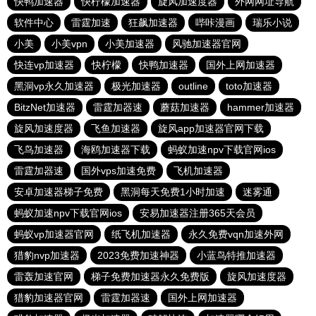
快鸭加速器
快柠檬加速器
旋风加速度器
外网网址导航
软件中心
雷霆加速
狂飙加速器
哔咔漫画
瑞乐小说
小美
小美vpn
小美加速器
风驰加速器官网
快连vp加速器
快柠檬
快鸭加速器
国外上网加速器
黑洞vp永久加速器
极光加速器
outline
toto加速器
BitzNet加速器
雷霆加器速
蘑菇加速器
hammer加速器
旋风加速度器
飞鱼加速器
旋风app加速器官网下载
飞鸟加速器
海鸥加速器下载
蚂蚁加速npv下载官网ios
雷霆加器速
国外vps加速免费
飞机加速器
安卓加速器梯子免费
黑洞每天免费1小时加速
迷雾通
蚂蚁加速npv下载官网ios
安易加速器注册365天会员
蚂蚁vp加速器官网
纸飞机加速器
永久免费vqn加速外网
猎豹nvp加速器
2023免费加速神器
小蓝鸟特推加速器
雷轰加速官网
梯子免费加速器永久免费版
旋风加速度器
猎豹加速器官网
雷霆加器速
国外上网加速器