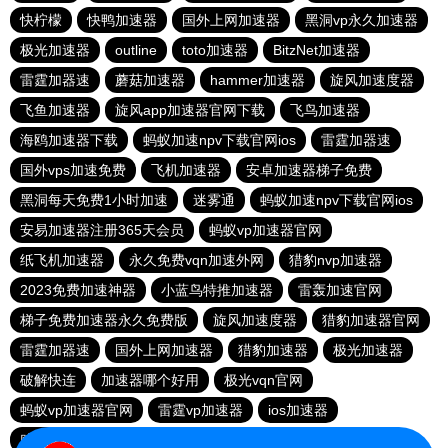
快柠檬
快鸭加速器
国外上网加速器
黑洞vp永久加速器
极光加速器
outline
toto加速器
BitzNet加速器
雷霆加器速
蘑菇加速器
hammer加速器
旋风加速度器
飞鱼加速器
旋风app加速器官网下载
飞鸟加速器
海鸥加速器下载
蚂蚁加速npv下载官网ios
雷霆加器速
国外vps加速免费
飞机加速器
安卓加速器梯子免费
黑洞每天免费1小时加速
迷雾通
蚂蚁加速npv下载官网ios
安易加速器注册365天会员
蚂蚁vp加速器官网
纸飞机加速器
永久免费vqn加速外网
猎豹nvp加速器
2023免费加速神器
小蓝鸟特推加速器
雷轰加速官网
梯子免费加速器永久免费版
旋风加速度器
猎豹加速器官网
雷霆加器速
国外上网加速器
猎豹加速器
极光加速器
破解快连
加速器哪个好用
极光vqn官网
蚂蚁vp加速器官网
雷霆vp加速器
ios加速器
赔钱机场官网