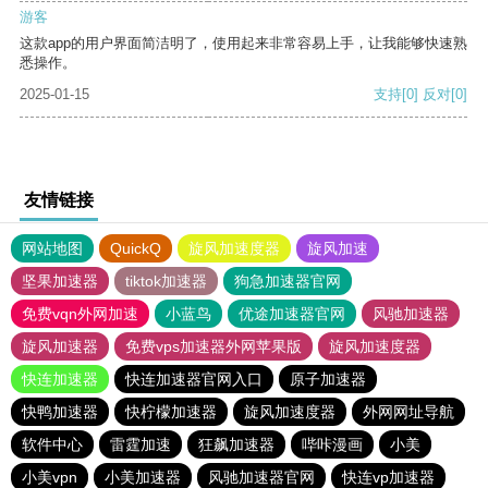
游客
这款app的用户界面简洁明了，使用起来非常容易上手，让我能够快速熟
悉操作。
2025-01-15
支持
[0]
反对
[0]
友情链接
网站地图
QuickQ
旋风加速度器
旋风加速
坚果加速器
tiktok加速器
狗急加速器官网
免费vqn外网加速
小蓝鸟
优途加速器官网
风驰加速器
旋风加速器
免费vps加速器外网苹果版
旋风加速度器
快连加速器
快连加速器官网入口
原子加速器
快鸭加速器
快柠檬加速器
旋风加速度器
外网网址导航
软件中心
雷霆加速
狂飙加速器
哔咔漫画
小美
小美vpn
小美加速器
风驰加速器官网
快连vp加速器