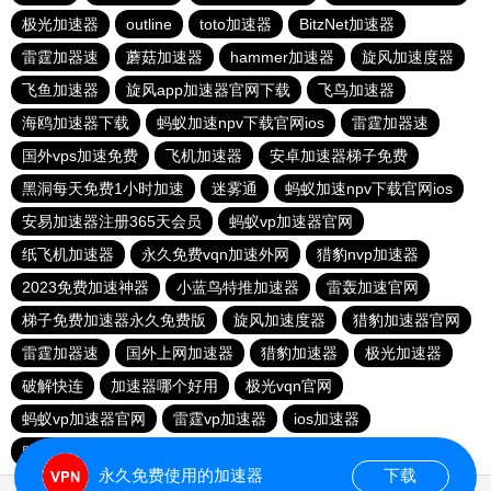
极光加速器
outline
toto加速器
BitzNet加速器
雷霆加器速
蘑菇加速器
hammer加速器
旋风加速度器
飞鱼加速器
旋风app加速器官网下载
飞鸟加速器
海鸥加速器下载
蚂蚁加速npv下载官网ios
雷霆加器速
国外vps加速免费
飞机加速器
安卓加速器梯子免费
黑洞每天免费1小时加速
迷雾通
蚂蚁加速npv下载官网ios
安易加速器注册365天会员
蚂蚁vp加速器官网
纸飞机加速器
永久免费vqn加速外网
猎豹nvp加速器
2023免费加速神器
小蓝鸟特推加速器
雷轰加速官网
梯子免费加速器永久免费版
旋风加速度器
猎豹加速器官网
雷霆加器速
国外上网加速器
猎豹加速器
极光加速器
破解快连
加速器哪个好用
极光vqn官网
蚂蚁vp加速器官网
雷霆vp加速器
ios加速器
赔钱机场官网
永久免费使用的加速器
下载