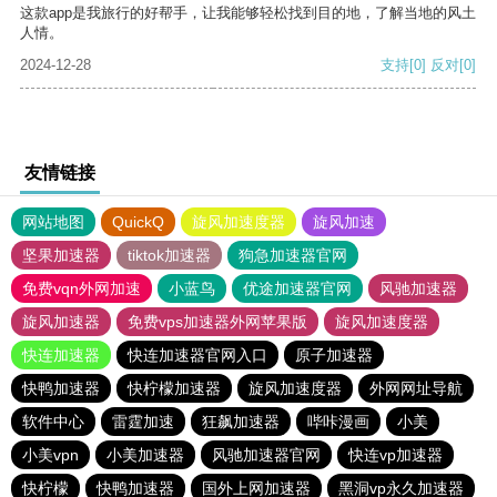
这款app是我旅行的好帮手，让我能够轻松找到目的地，了解当地的风土
人情。
2024-12-28
支持
[0]
反对
[0]
友情链接
网站地图
QuickQ
旋风加速度器
旋风加速
坚果加速器
tiktok加速器
狗急加速器官网
免费vqn外网加速
小蓝鸟
优途加速器官网
风驰加速器
旋风加速器
免费vps加速器外网苹果版
旋风加速度器
快连加速器
快连加速器官网入口
原子加速器
快鸭加速器
快柠檬加速器
旋风加速度器
外网网址导航
软件中心
雷霆加速
狂飙加速器
哔咔漫画
小美
小美vpn
小美加速器
风驰加速器官网
快连vp加速器
快柠檬
快鸭加速器
国外上网加速器
黑洞vp永久加速器