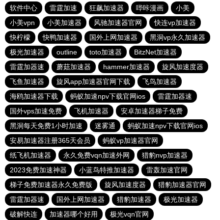
软件中心
雷霆加速
狂飙加速器
哔咔漫画
小美
小美vpn
小美加速器
风驰加速器官网
快连vp加速器
快柠檬
快鸭加速器
国外上网加速器
黑洞vp永久加速器
极光加速器
outline
toto加速器
BitzNet加速器
雷霆加器速
蘑菇加速器
hammer加速器
旋风加速度器
飞鱼加速器
旋风app加速器官网下载
飞鸟加速器
海鸥加速器下载
蚂蚁加速npv下载官网ios
雷霆加器速
国外vps加速免费
飞机加速器
安卓加速器梯子免费
黑洞每天免费1小时加速
迷雾通
蚂蚁加速npv下载官网ios
安易加速器注册365天会员
蚂蚁vp加速器官网
纸飞机加速器
永久免费vqn加速外网
猎豹nvp加速器
2023免费加速神器
小蓝鸟特推加速器
雷轰加速官网
梯子免费加速器永久免费版
旋风加速度器
猎豹加速器官网
雷霆加器速
国外上网加速器
猎豹加速器
极光加速器
破解快连
加速器哪个好用
极光vqn官网