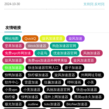
2024-10-30
支持
[0]
反对
[0]
友情链接
网站地图
QuickQ
旋风加速度器
旋风加速
坚果加速器
tiktok加速器
狗急加速器官网
免费vqn外网加速
小蓝鸟
优途加速器官网
风驰加速器
旋风加速器
免费vps加速器外网苹果版
旋风加速度器
快连加速器
快连加速器官网入口
原子加速器
快鸭加速器
快柠檬加速器
旋风加速度器
外网网址导航
软件中心
雷霆加速
狂飙加速器
哔咔漫画
小美
小美vpn
小美加速器
风驰加速器官网
快连vp加速器
快柠檬
快鸭加速器
国外上网加速器
黑洞vp永久加速器
极光加速器
outline
toto加速器
BitzNet加速器