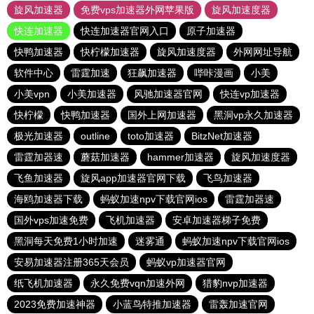
旋风加速器
免费vps加速器外网苹果版
旋风加速度器
快连加速器
快连加速器官网入口
原子加速器
快鸭加速器
快柠檬加速器
旋风加速度器
外网网址导航
软件中心
雷霆加速
狂飙加速器
哔咔漫画
小美
小美vpn
小美加速器
风驰加速器官网
快连vp加速器
快柠檬
快鸭加速器
国外上网加速器
黑洞vp永久加速器
极光加速器
outline
toto加速器
BitzNet加速器
雷霆加器速
蘑菇加速器
hammer加速器
旋风加速度器
飞鱼加速器
旋风app加速器官网下载
飞鸟加速器
海鸥加速器下载
蚂蚁加速npv下载官网ios
雷霆加器速
国外vps加速免费
飞机加速器
安卓加速器梯子免费
黑洞每天免费1小时加速
迷雾通
蚂蚁加速npv下载官网ios
安易加速器注册365天会员
蚂蚁vp加速器官网
纸飞机加速器
永久免费vqn加速外网
猎豹nvp加速器
2023免费加速神器
小蓝鸟特推加速器
雷轰加速官网