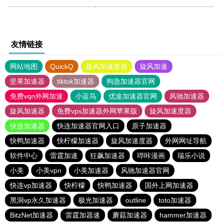
友情链接
网站地图
QuickQ
旋风加速度器
旋风加速
坚果加速器
tiktok加速器
狗急加速器官网
免费vqn外网加速
小蓝鸟
优途加速器官网
风驰加速器
旋风加速器
免费vps加速器外网苹果版
旋风加速度器
快连加速器
快连加速器官网入口
原子加速器
快鸭加速器
快柠檬加速器
旋风加速度器
外网网址导航
软件中心
雷霆加速
狂飙加速器
哔咔漫画
瑞乐小说
小美
小美vpn
小美加速器
风驰加速器官网
快连vp加速器
快柠檬
快鸭加速器
国外上网加速器
黑洞vp永久加速器
极光加速器
outline
toto加速器
BitzNet加速器
雷霆加器速
蘑菇加速器
hammer加速器