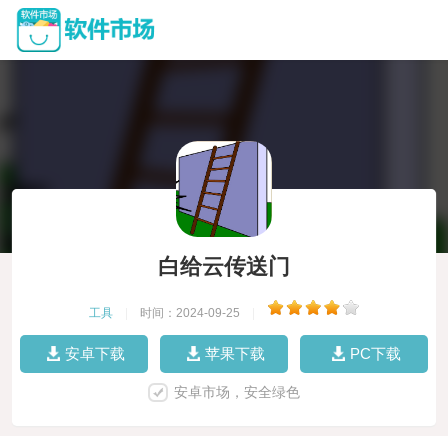
白给云传送门
工具
|
时间：2024-09-25
|
安卓下载
苹果下载
PC下载
安卓市场，安全绿色