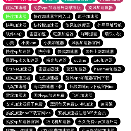
旋风加速器
免费vps加速器外网苹果版
旋风加速度器
快连加速器
快连加速器官网入口
原子加速器
快鸭加速器
快柠檬加速器
旋风加速度器
外网网址导航
软件中心
雷霆加速
狂飙加速器
哔咔漫画
瑞乐小说
小美
小美vpn
小美加速器
风驰加速器官网
快连vp加速器
快柠檬
快鸭加速器
国外上网加速器
黑洞vp永久加速器
极光加速器
outline
toto加速器
BitzNet加速器
雷霆加器速
蘑菇加速器
hammer加速器
旋风加速度器
飞鱼加速器
旋风app加速器官网下载
飞鸟加速器
海鸥加速器下载
蚂蚁加速npv下载官网ios
雷霆加器速
国外vps加速免费
飞机加速器
安卓加速器梯子免费
黑洞每天免费1小时加速
迷雾通
蚂蚁加速npv下载官网ios
安易加速器注册365天会员
蚂蚁vp加速器官网
纸飞机加速器
永久免费vqn加速外网
猎豹nvp加速器
2023免费加速神器
小蓝鸟特推加速器