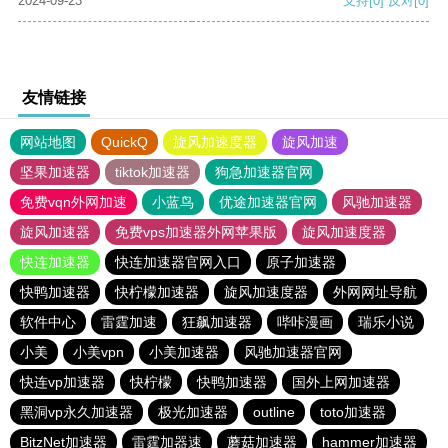
2024-09-23
支持
[0]
反对
[0]
友情链接
网站地图
QuickQ
旋风加速度器
旋风加速
坚果加速器
tiktok加速器
狗急加速器官网
免费vqn外网加速
小蓝鸟
优途加速器官网
风驰加速器
旋风加速器
免费vps加速器外网苹果版
旋风加速度器
快连加速器
快连加速器官网入口
原子加速器
快鸭加速器
快柠檬加速器
旋风加速度器
外网网址导航
软件中心
雷霆加速
狂飙加速器
哔咔漫画
瑞乐小说
小美
小美vpn
小美加速器
风驰加速器官网
快连vp加速器
快柠檬
快鸭加速器
国外上网加速器
黑洞vp永久加速器
极光加速器
outline
toto加速器
BitzNet加速器
雷霆加器速
蘑菇加速器
hammer加速器