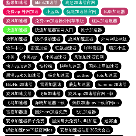
坚果加速器
tiktok加速器
狗急加速器官网
免费vqn外网加速
小蓝鸟
优途加速器官网
风驰加速器
旋风加速器
免费vps加速器外网苹果版
旋风加速度器
快连加速器
快连加速器官网入口
原子加速器
快鸭加速器
快柠檬加速器
旋风加速度器
外网网址导航
软件中心
雷霆加速
狂飙加速器
哔咔漫画
瑞乐小说
小美
小美vpn
小美加速器
风驰加速器官网
快连vp加速器
快柠檬
快鸭加速器
国外上网加速器
黑洞vp永久加速器
极光加速器
outline
toto加速器
BitzNet加速器
雷霆加器速
蘑菇加速器
hammer加速器
旋风加速度器
飞鱼加速器
旋风app加速器官网下载
飞鸟加速器
海鸥加速器下载
蚂蚁加速npv下载官网ios
雷霆加器速
国外vps加速免费
飞机加速器
安卓加速器梯子免费
黑洞每天免费1小时加速
迷雾通
蚂蚁加速npv下载官网ios
安易加速器注册365天会员