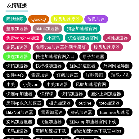
友情链接
网站地图
QuickQ
旋风加速度器
旋风加速
坚果加速器
tiktok加速器
狗急加速器官网
免费vqn外网加速
小蓝鸟
优途加速器官网
风驰加速器
旋风加速器
免费vps加速器外网苹果版
旋风加速度器
快连加速器
快连加速器官网入口
原子加速器
快鸭加速器
快柠檬加速器
旋风加速度器
外网网址导航
软件中心
雷霆加速
狂飙加速器
哔咔漫画
瑞乐小说
小美
小美vpn
小美加速器
风驰加速器官网
快连vp加速器
快柠檬
快鸭加速器
国外上网加速器
黑洞vp永久加速器
极光加速器
outline
toto加速器
BitzNet加速器
雷霆加器速
蘑菇加速器
hammer加速器
旋风加速度器
飞鱼加速器
旋风app加速器官网下载
飞鸟加速器
海鸥加速器下载
蚂蚁加速npv下载官网ios