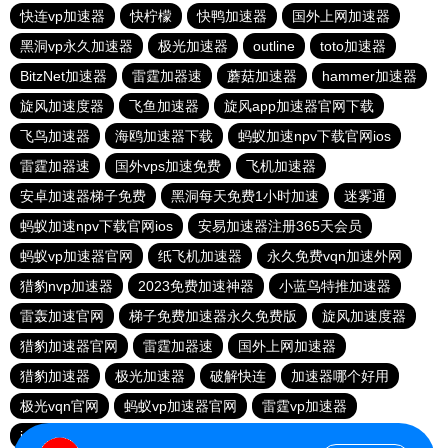
快连vp加速器
快柠檬
快鸭加速器
国外上网加速器
黑洞vp永久加速器
极光加速器
outline
toto加速器
BitzNet加速器
雷霆加器速
蘑菇加速器
hammer加速器
旋风加速度器
飞鱼加速器
旋风app加速器官网下载
飞鸟加速器
海鸥加速器下载
蚂蚁加速npv下载官网ios
雷霆加器速
国外vps加速免费
飞机加速器
安卓加速器梯子免费
黑洞每天免费1小时加速
迷雾通
蚂蚁加速npv下载官网ios
安易加速器注册365天会员
蚂蚁vp加速器官网
纸飞机加速器
永久免费vqn加速外网
猎豹nvp加速器
2023免费加速神器
小蓝鸟特推加速器
雷轰加速官网
梯子免费加速器永久免费版
旋风加速度器
猎豹加速器官网
雷霆加器速
国外上网加速器
猎豹加速器
极光加速器
破解快连
加速器哪个好用
极光vqn官网
蚂蚁vp加速器官网
雷霆vp加速器
ios加速器
赔钱机场官网