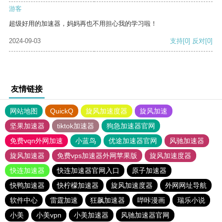
游客
超级好用的加速器，妈妈再也不用担心我的学习啦！
2024-09-03
支持
[0]
反对
[0]
友情链接
网站地图
QuickQ
旋风加速度器
旋风加速
坚果加速器
tiktok加速器
狗急加速器官网
免费vqn外网加速
小蓝鸟
优途加速器官网
风驰加速器
旋风加速器
免费vps加速器外网苹果版
旋风加速度器
快连加速器
快连加速器官网入口
原子加速器
快鸭加速器
快柠檬加速器
旋风加速度器
外网网址导航
软件中心
雷霆加速
狂飙加速器
哔咔漫画
瑞乐小说
小美
小美vpn
小美加速器
风驰加速器官网