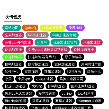
友情链接
网站地图
QuickQ
旋风加速度器
旋风加速
坚果加速器
tiktok加速器
狗急加速器官网
免费vqn外网加速
小蓝鸟
优途加速器官网
风驰加速器
旋风加速器
免费vps加速器外网苹果版
旋风加速度器
快连加速器
快连加速器官网入口
原子加速器
快鸭加速器
快柠檬加速器
旋风加速度器
外网网址导航
软件中心
雷霆加速
狂飙加速器
哔咔漫画
瑞乐小说
小美
小美vpn
小美加速器
风驰加速器官网
快连vp加速器
快柠檬
快鸭加速器
国外上网加速器
黑洞vp永久加速器
极光加速器
outline
toto加速器
BitzNet加速器
雷霆加器速
蘑菇加速器
hammer加速器
旋风加速度器
飞鱼加速器
旋风app加速器官网下载