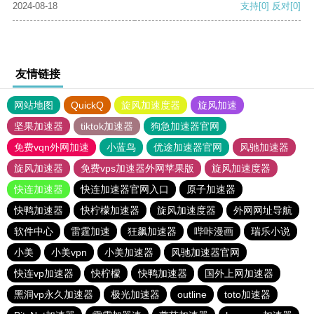
2024-08-18
支持
[0]
反对
[0]
友情链接
网站地图
QuickQ
旋风加速度器
旋风加速
坚果加速器
tiktok加速器
狗急加速器官网
免费vqn外网加速
小蓝鸟
优途加速器官网
风驰加速器
旋风加速器
免费vps加速器外网苹果版
旋风加速度器
快连加速器
快连加速器官网入口
原子加速器
快鸭加速器
快柠檬加速器
旋风加速度器
外网网址导航
软件中心
雷霆加速
狂飙加速器
哔咔漫画
瑞乐小说
小美
小美vpn
小美加速器
风驰加速器官网
快连vp加速器
快柠檬
快鸭加速器
国外上网加速器
黑洞vp永久加速器
极光加速器
outline
toto加速器