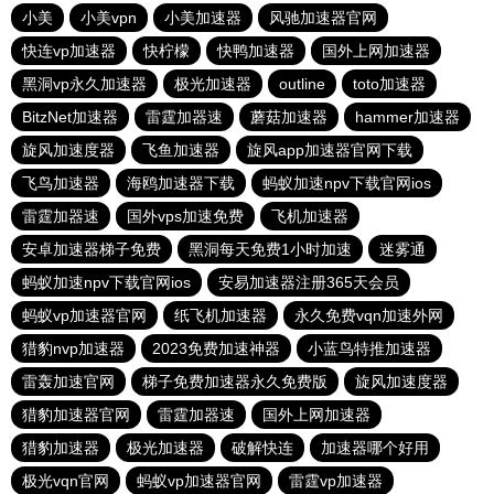
小美
小美vpn
小美加速器
风驰加速器官网
快连vp加速器
快柠檬
快鸭加速器
国外上网加速器
黑洞vp永久加速器
极光加速器
outline
toto加速器
BitzNet加速器
雷霆加器速
蘑菇加速器
hammer加速器
旋风加速度器
飞鱼加速器
旋风app加速器官网下载
飞鸟加速器
海鸥加速器下载
蚂蚁加速npv下载官网ios
雷霆加器速
国外vps加速免费
飞机加速器
安卓加速器梯子免费
黑洞每天免费1小时加速
迷雾通
蚂蚁加速npv下载官网ios
安易加速器注册365天会员
蚂蚁vp加速器官网
纸飞机加速器
永久免费vqn加速外网
猎豹nvp加速器
2023免费加速神器
小蓝鸟特推加速器
雷轰加速官网
梯子免费加速器永久免费版
旋风加速度器
猎豹加速器官网
雷霆加器速
国外上网加速器
猎豹加速器
极光加速器
破解快连
加速器哪个好用
极光vqn官网
蚂蚁vp加速器官网
雷霆vp加速器