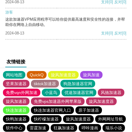
2024-08-13
支持
[0]
反对
[0]
游客
这款加速器VPM应用程序可以给你提供最高速度和安全性的连接，并帮
助你在网络上自由移动。
2024-08-13
支持
[0]
反对
[0]
友情链接
网站地图
QuickQ
旋风加速度器
旋风加速
坚果加速器
tiktok加速器
狗急加速器官网
免费vqn外网加速
小蓝鸟
优途加速器官网
风驰加速器
旋风加速器
免费vps加速器外网苹果版
旋风加速度器
快连加速器
快连加速器官网入口
原子加速器
快鸭加速器
快柠檬加速器
旋风加速度器
外网网址导航
软件中心
雷霆加速
狂飙加速器
哔咔漫画
瑞乐小说