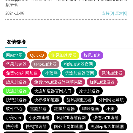
悉操作。
2024-11-06
支持
[0]
反对
[0]
友情链接
网站地图
QuickQ
旋风加速度器
旋风加速
坚果加速器
tiktok加速器
狗急加速器官网
免费vqn外网加速
小蓝鸟
优途加速器官网
风驰加速器
旋风加速器
免费vps加速器外网苹果版
旋风加速度器
快连加速器
快连加速器官网入口
原子加速器
快鸭加速器
快柠檬加速器
旋风加速度器
外网网址导航
软件中心
雷霆加速
狂飙加速器
哔咔漫画
小美
小美vpn
小美加速器
风驰加速器官网
快连vp加速器
快柠檬
快鸭加速器
国外上网加速器
黑洞vp永久加速器