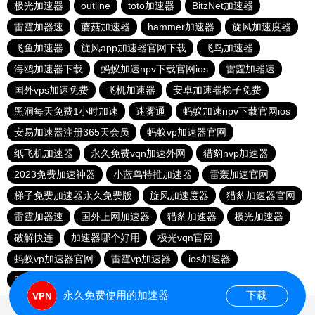
极光加速器
outline
toto加速器
BitzNet加速器
雷霆加器速
蘑菇加速器
hammer加速器
旋风加速度器
飞鱼加速器
旋风app加速器官网下载
飞鸟加速器
海鸥加速器下载
蚂蚁加速npv下载官网ios
雷霆加器速
国外vps加速免费
飞机加速器
安卓加速器梯子免费
黑洞每天免费1小时加速
迷雾通
蚂蚁加速npv下载官网ios
安易加速器注册365天会员
蚂蚁vp加速器官网
纸飞机加速器
永久免费vqn加速外网
猎豹nvp加速器
2023免费加速神器
小蓝鸟特推加速器
雷轰加速官网
梯子免费加速器永久免费版
旋风加速度器
猎豹加速器官网
雷霆加器速
国外上网加速器
猎豹加速器
极光加速器
破解快连
加速器哪个好用
极光vqn官网
蚂蚁vp加速器官网
雷霆vp加速器
ios加速器
赔钱机场官网
永久免费使用的加速器
下载